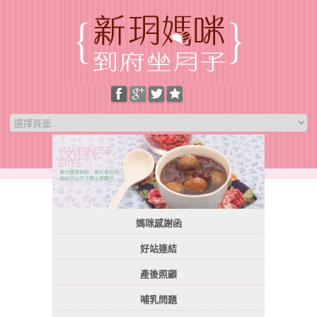
媽咪感謝函
好站連結
產後照顧
哺乳問題