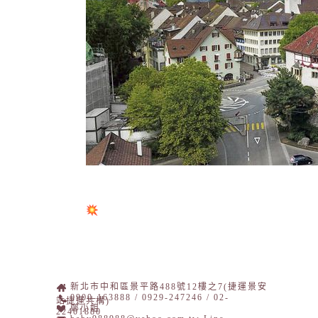
新北市中和區景平路488號12樓之7(捷運景安
0900-163888 / 0929-247246 / 02-
站捷運共構)
鄭小姐
22401880