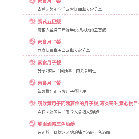
素食月子餐
素蓮阿姨的拿手素食料理與大家分享
廣式五更飯
廣東人坐月子產婦半夜起來吃的五更飯
素食月子餐
豆腐料理與五辛素與大家分享
素食月子餐
分享2道月子阿姨拿手的素食料理
素食月子餐
每週推出的素食月子餐料理
請欣賞月子阿姨嘉伶的月子餐,清淡養生,賞心悅目
嘉伶阿姨的月子餐令人食指大動喔!
埔里酒廠三色酒釀
有別於一班糯米酒釀的埔里酒廠三色酒釀