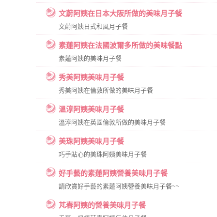
文蔚阿姨在日本大阪所做的美味月子餐
文蔚阿姨日式和風月子餐
素蓮阿姨在法國波爾多所做的美味餐點
素蓮阿姨的美味月子餐
秀美阿姨美味月子餐
秀美阿姨在倫敦所做的美味月子餐
溫淳阿姨美味月子餐
溫淳阿姨在英國倫敦所做的美味月子餐
美珠阿姨美味月子餐
巧手貼心的美珠阿姨美味月子餐
好手藝的素蓮阿姨營養美味月子餐
請欣賞好手藝的素蓮阿姨營養美味月子餐~~
芃春阿姨的營養美味月子餐