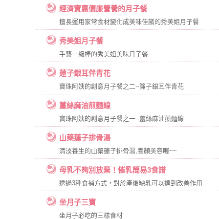
經濟實惠價廉營養的月子餐
擅長運用家常食材變化成美味佳餚的秀美姐月子餐
秀美姐月子餐
手藝一級棒的秀美姐美味月子餐
蓮子銀耳伴青花
寶珠阿姨的創意月子餐之二--簾子銀耳伴青花
薑絲麻油煎麵線
寶珠阿姨的創意月子餐之一--薑絲麻油煎麵線
山藥蓮子排骨湯
清淡養生的山藥蓮子排骨湯,養顏美容喔~~
母乳不夠別放棄！催乳簡易3食譜
透過3種食補方式，對於產後缺乳可以達到改善作用
坐月子三寶
坐月子必吃的三樣食材