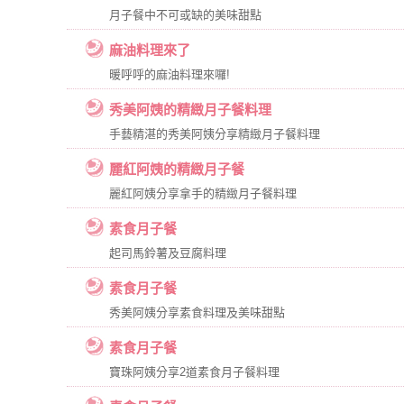
月子餐中不可或缺的美味甜點
麻油料理來了
暖呼呼的麻油料理來囉!
秀美阿姨的精緻月子餐料理
手藝精湛的秀美阿姨分享精緻月子餐料理
麗紅阿姨的精緻月子餐
麗紅阿姨分享拿手的精緻月子餐料理
素食月子餐
起司馬鈴薯及豆腐料理
素食月子餐
秀美阿姨分享素食料理及美味甜點
素食月子餐
寶珠阿姨分享2道素食月子餐料理