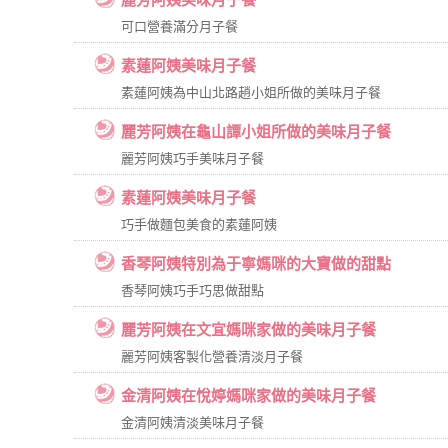
可口營養滿分月子餐
素蓮阿姨美味月子餐
素蓮阿姨為中山北路趙小姐所做的美味月子餐
麗芳阿姨在龜山譚小姐所做的美味月子餐
麗芳阿姨巧手美味月子餐
素蓮阿姨美味月子餐
巧手做麵包美食的素蓮阿姨
香琴阿姨特別為于寧媽咪的大寶做的甜點
香琴阿姨巧手巧思做甜點
麗芳阿姨在文宜媽咪家做的美味月子餐
麗芳阿姨客製化營養清淡月子餐
金清阿姨在悅婷媽咪家做的美味月子餐
金清阿姨清淡美味月子餐